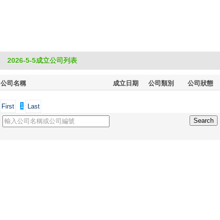
2026-5-5成立公司列表
公司名稱
成立日期
公司類別
公司狀態
1
First
Last