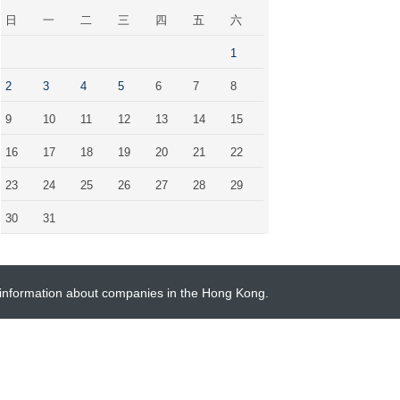
日
一
二
三
四
五
六
1
2
3
4
5
6
7
8
9
10
11
12
13
14
15
16
17
18
19
20
21
22
23
24
25
26
27
28
29
30
31
 information about companies in the Hong Kong.