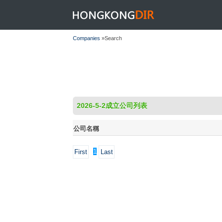
HONGKONGDIR
Companies
»Search
2026-5-2成立公司列表
公司名稱
1
First
Last