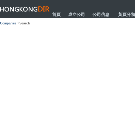
HONGKONGDIR
首頁
成立公司
公司信息
黃頁分類
Companies
»Search