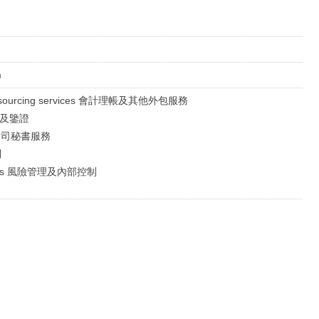
m
 outsourcing services 會計理帳及其他外包服務
審計及鑒證
al 公司秘書服務
問
lutions 風險管理及內部控制