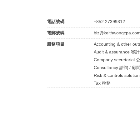
電話號碼
+852 27399312
電郵號碼
biz@keithwongcpa.co
服務項目
Accounting & other
Audit & assurance 
Company secretari
Consultancy 諮詢 / 顧
Risk & controls so
Tax 稅務