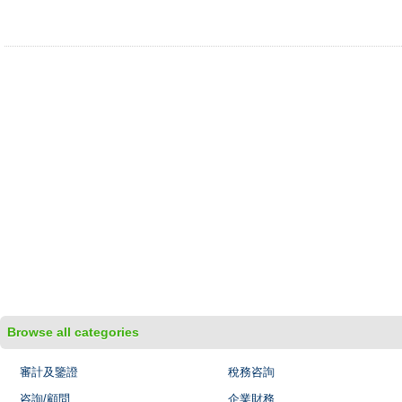
Browse all categories
審計及鑒證
稅務咨詢
咨詢/顧問
企業財務