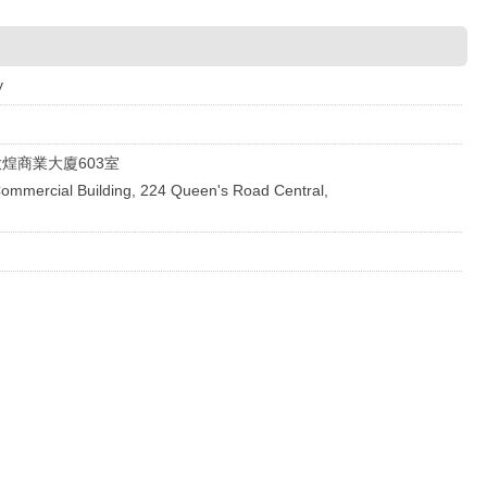
y
煌商業大廈603室
mmercial Building, 224 Queen's Road Central,