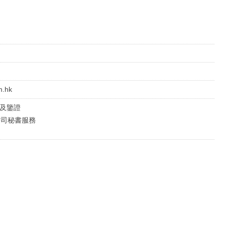
m.hk
審計及鑒證
al 公司秘書服務