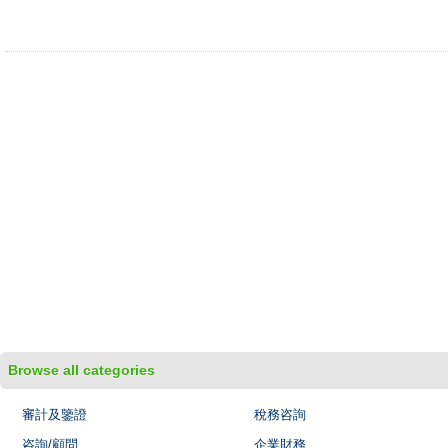
Browse all categories
審計及鑒證
稅務咨詢
咨詢/顧問
企業財務