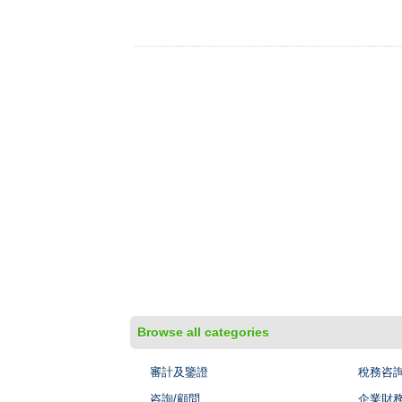
Browse all categories
審計及鑒證
稅務咨
咨詢/顧問
企業財