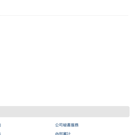
詢
公司秘書服務
務
內部審計