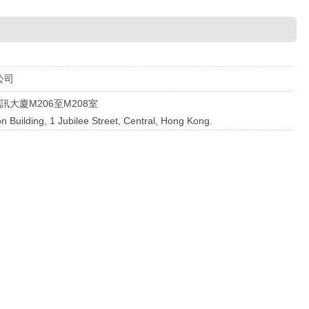
公司
大廈M206至M208室
Building, 1 Jubilee Street, Central, Hong Kong.