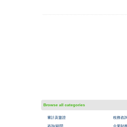
Browse all categories
審計及鑒證
稅務咨
咨詢/顧問
企業財