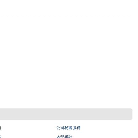
詢
公司秘書服務
務
內部審計