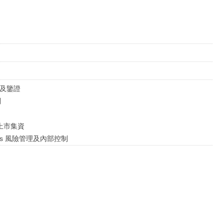
審計及鑒證
問
ts 上市集資
lutions 風險管理及內部控制