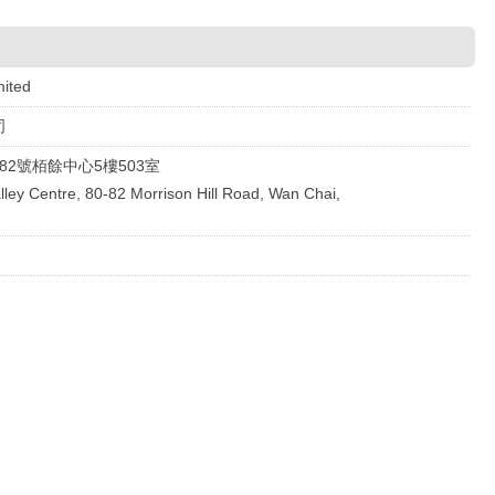
mited
司
82號栢餘中心5樓503室
lley Centre, 80-82 Morrison Hill Road, Wan Chai,