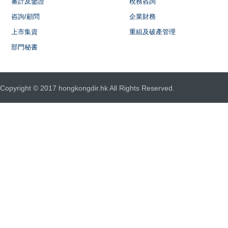
審計及鑒證
稅務咨詢
咨詢/顧問
企業財務
上市集資
重組及破產管理
部門秘書
Copyright © 2017 hongkongdir.hk All Rights Reserved.