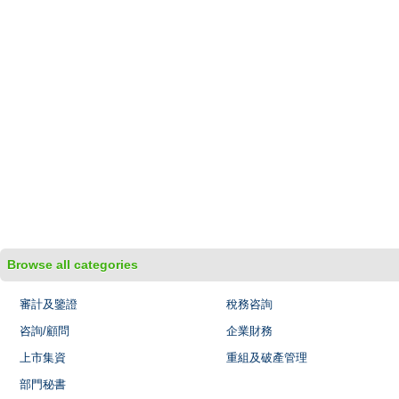
Browse all categories
審計及鑒證
稅務咨詢
咨詢/顧問
企業財務
上市集資
重組及破產管理
部門秘書