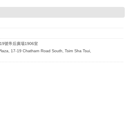
19號帝后廣場1906室
aza, 17-19 Chatham Road South, Tsim Sha Tsui,