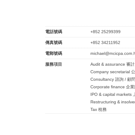
電話號碼
+852 25299399
傳真號碼
+852 34211952
電郵號碼
michael@mcicpa.com.
服務項目
Audit & assurance 
Company secretari
Consultancy 諮詢 / 顧
Corporate finance 
IPO & capital marke
Restructuring & in
Tax 稅務