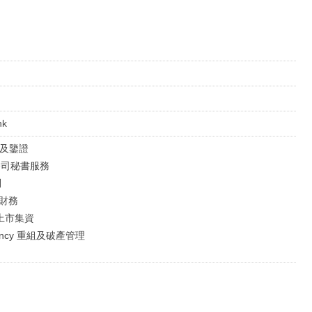
hk
審計及鑒證
al 公司秘書服務
問
企業財務
ts 上市集資
solvency 重組及破產管理