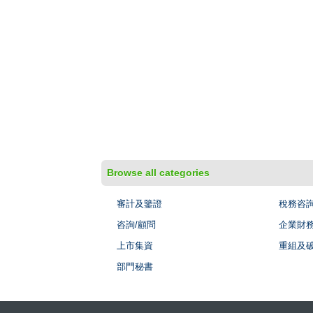
Browse all categories
審計及鑒證
稅務咨
咨詢/顧問
企業財
上市集資
重組及
部門秘書