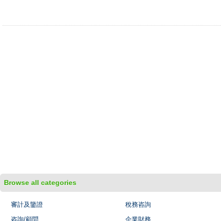
Browse all categories
審計及鑒證
稅務咨詢
咨詢/顧問
企業財務