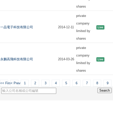
shares
private
company
一品電子科技有限公司
2014-12-11
Live
limited by
shares
private
company
永鵬高飛科技有限公司
2014-03-26
Live
limited by
shares
<< First
< Previous
1
2
3
4
5
6
7
8
9