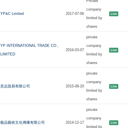
Private
company
YP&C Limited
2017-07-06
Live
limited by
shares
private
YP INTERNATIONAL TRADE CO.,
company
2016-03-07
Live
LIMITED
limited by
shares
private
company
意品貿易有限公司
2015-08-20
Live
limited by
shares
private
company
藝品藝術文化傳播有限公司
2014-12-17
Live
limited by