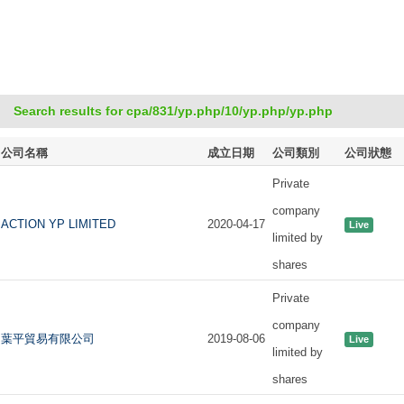
Search results for cpa/831/yp.php/10/yp.php/yp.php
公司名稱
成立日期
公司類別
公司狀態
Private
company
ACTION YP LIMITED
2020-04-17
Live
limited by
shares
Private
company
葉平貿易有限公司
2019-08-06
Live
limited by
shares