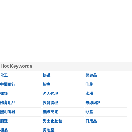
Hot Keywords
化工
快遞
保健品
中國銀行
按摩
印刷
律師
名人代理
水槽
體育用品
投資管理
無線網路
照明電器
無線充電
頭盔
順豐
男士化妝包
日用品
禮品
房地產