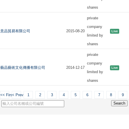
shares
private
company
意品貿易有限公司
2015-08-20
Live
limited by
shares
private
company
藝品藝術文化傳播有限公司
2014-12-17
Live
limited by
shares
<< First
< Previous
1
2
3
4
5
6
7
8
9