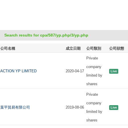
Search results for cpa/587/yp.php/3/yp.php
公司名稱
成立日期
公司類別
公司狀態
Private
company
ACTION YP LIMITED
2020-04-17
Live
limited by
shares
Private
company
葉平貿易有限公司
2019-08-06
Live
limited by
shares