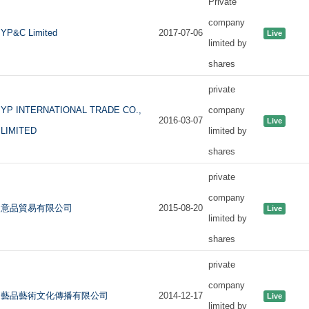
Private
company
YP&C Limited
2017-07-06
Live
limited by
shares
private
YP INTERNATIONAL TRADE CO.,
company
2016-03-07
Live
LIMITED
limited by
shares
private
company
意品貿易有限公司
2015-08-20
Live
limited by
shares
private
company
藝品藝術文化傳播有限公司
2014-12-17
Live
limited by