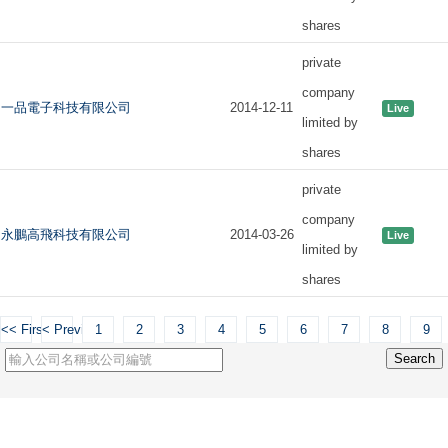
shares
private
company
一品電子科技有限公司
2014-12-11
Live
limited by
shares
private
company
永鵬高飛科技有限公司
2014-03-26
Live
limited by
shares
<< First
< Previous
1
2
3
4
5
6
7
8
9