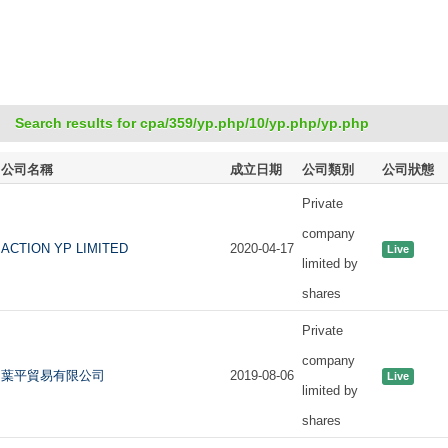
Search results for cpa/359/yp.php/10/yp.php/yp.php
公司名稱
成立日期
公司類別
公司狀態
Private
company
ACTION YP LIMITED
2020-04-17
Live
limited by
shares
Private
company
葉平貿易有限公司
2019-08-06
Live
limited by
shares