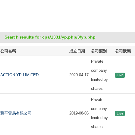
Search results for cpa/1331/yp.php/3/yp.php
公司名稱
成立日期
公司類別
公司狀態
Private
company
ACTION YP LIMITED
2020-04-17
Live
limited by
shares
Private
company
葉平貿易有限公司
2019-08-06
Live
limited by
shares