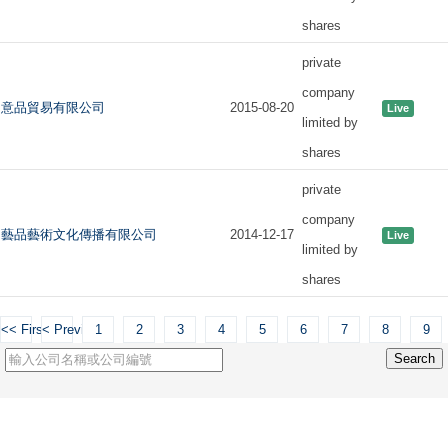
shares
private
company
意品貿易有限公司
2015-08-20
Live
limited by
shares
private
company
藝品藝術文化傳播有限公司
2014-12-17
Live
limited by
shares
<< First
< Previous
1
2
3
4
5
6
7
8
9