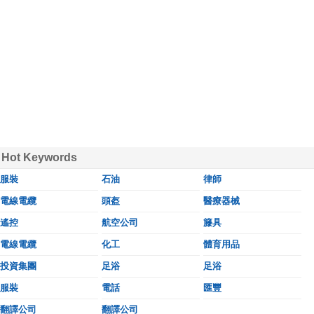
Hot Keywords
服裝
石油
律師
電線電纜
頭盔
醫療器械
遙控
航空公司
籐具
電線電纜
化工
體育用品
投資集團
足浴
足浴
服裝
電話
匯豐
翻譯公司
翻譯公司