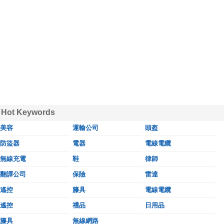
Hot Keywords
美容
運輸公司
頭盔
防盜器
電器
電線電纜
無線充電
鞋
律師
翻譯公司
保險
雷達
遙控
籐具
電線電纜
遙控
禮品
日用品
籐具
無線網路