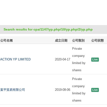
Search results for cpa/1147/yp.php/10/yp.php/2/yp.php
公司名稱
成立日期
公司類別
公司狀態
Private
company
ACTION YP LIMITED
2020-04-17
Live
limited by
shares
Private
company
葉平貿易有限公司
2019-08-06
Live
limited by
shares