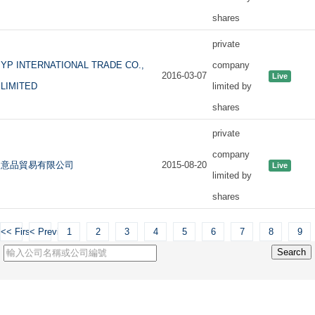
shares
private
YP INTERNATIONAL TRADE CO.,
company
2016-03-07
Live
LIMITED
limited by
shares
private
company
意品貿易有限公司
2015-08-20
Live
limited by
shares
<< First
< Previous
1
2
3
4
5
6
7
8
9