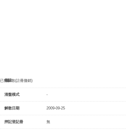
備註
已告解散(註冊撤銷)
清盤模式
-
解散日期
2009-09-25
押記登記冊
無