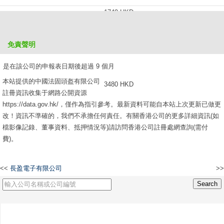
1740 HKD
是在該公司的申報表日期後超過 6 個月，但不超過 9 個月
免責聲明
2610 HKD
是在該公司的申報表日期後超過 9 個月
本站提供的中國法固頭盔有限公司
3480 HKD
註冊資訊收集于網路公開資源
https://data.gov.hk/，僅作為指引參考。最新資料可能自本站上次更新已做更
改！資訊不準確的，我們不承擔任何責任。有關香港公司的更多詳細資訊(如
檔影像記錄、董事資料、抵押情況等)請訪問香港公司註冊處網查詢(需付
費)。
<<
長盈電子有限公司
>>
柏菲貿易發展有限公司