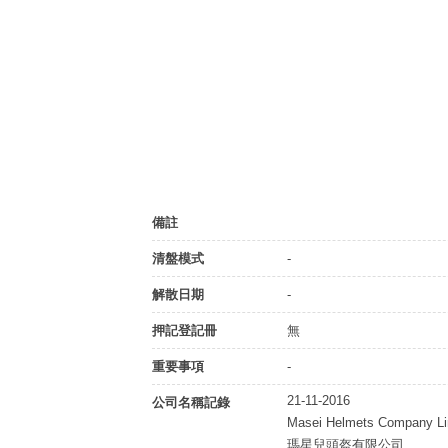
備註
清盤模式
-
解散日期
-
押記登記冊
無
重要事項
-
21-11-2016
公司名稱記錄
Masei Helmets Company Li
瑪星兒頭盔有限公司