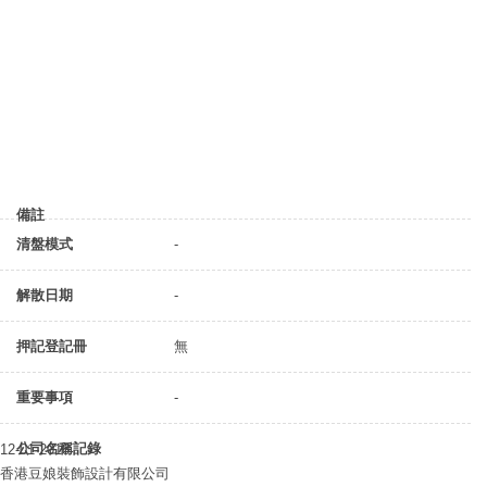
備註
清盤模式
-
解散日期
-
押記登記冊
無
重要事項
-
公司名稱記錄
12-01-2018
香港豆娘裝飾設計有限公司