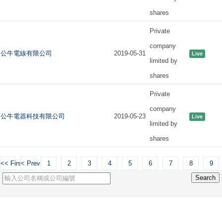
shares
Private
company
公牛電線有限公司
2019-05-31
Live
limited by
shares
Private
company
公牛電器科技有限公司
2019-05-23
Live
limited by
shares
<< First
< Previous
1
2
3
4
5
6
7
8
9