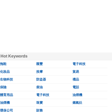
Hot Keywords
拖鞋
匯豐
電子科技
化妝品
按摩
貿易
生物科技
防盜器
禮品
保險
柴油
電話
體育用品
電子科技
油煙機
油煙機
珠寶
燃氣灶
環保公司
財務