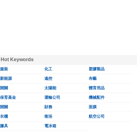
Hot Keywords
服裝
化工
塑膠製品
新能源
遙控
布藝
開關
太陽能
體育用品
保育基金
運輸公司
機械配件
開關
財務
面膜
衣櫃
衛浴
航空公司
籐具
電冰箱