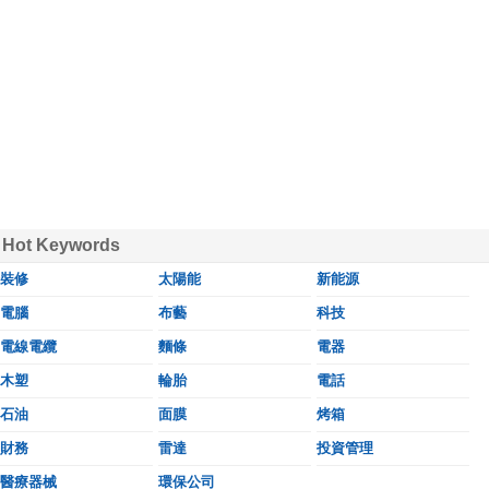
Hot Keywords
裝修
太陽能
新能源
電腦
布藝
科技
電線電纜
麵條
電器
木塑
輪胎
電話
石油
面膜
烤箱
財務
雷達
投資管理
醫療器械
環保公司