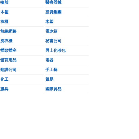
輪胎
醫療器械
木塑
投資集團
衣櫃
木塑
無線網路
電冰箱
洗衣機
秘書公司
插頭插座
男士化妝包
體育用品
電器
翻譯公司
手工藝
化工
貿易
籐具
國際貿易