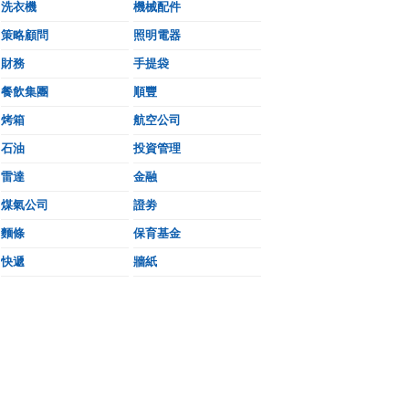
洗衣機
機械配件
策略顧問
照明電器
財務
手提袋
餐飲集團
順豐
烤箱
航空公司
石油
投資管理
雷達
金融
煤氣公司
證劵
麵條
保育基金
快遞
牆紙