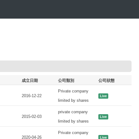
成立日期
公司類別
公司狀態
Private company
2016-12-22
Live
limited by shares
private company
2015-02-03
Live
limited by shares
Private company
2020-04-26
Live