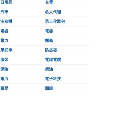
日用品
充電
汽車
名人代理
洗衣機
男士化妝包
電器
電器
電力
麵條
摩托車
防盜器
服裝
電線電纜
保險
柴油
電力
電子科技
貿易
面膜