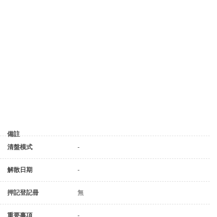
備註
清盤模式
-
解散日期
-
押記登記冊
無
重要事項
-