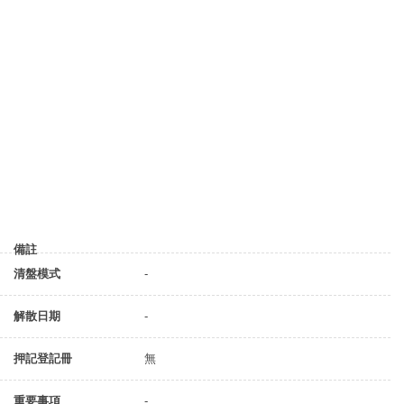
備註
清盤模式
-
解散日期
-
押記登記冊
無
重要事項
-