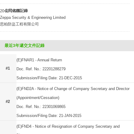
公司名稱記錄
20-12-2013
Zeppa Security & Engineering Limited
思柏防盜工程有限公司
最近3年遞交文件記錄
(E)FNAR1 - Annual Return
#1
Doc. Ref. No.: 22201288279
Submission/Filing Date: 21-DEC-2015
(E)FND2A - Notice of Change of Company Secretary and Director
(Appointment/Cessation)
#2
Doc. Ref. No.: 22301069865
Submission/Filing Date: 21-JAN-2015
(E)FND4 - Notice of Resignation of Company Secretary and