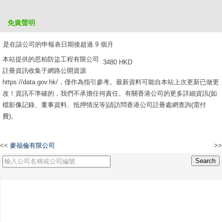
是在該公司的申報表日期後超過 6 個月，但不超過 9 個月
免責聲明
2610 HKD
是在該公司的申報表日期後超過 9 個月
本站提供的思柏防盜工程有限公司
3480 HKD
註冊資訊收集于網路公開資源
https://data.gov.hk/，僅作為指引參考。最新資料可能自本站上次更新已做更
改！資訊不準確的，我們不承擔任何責任。有關香港公司的更多詳細資訊(如
檔影像記錄、董事資料、抵押情況等)請訪問香港公司註冊處網查詢(需付
費)。
<<
麥福倫有限公司
>>
萬象明珠皮革有限公司