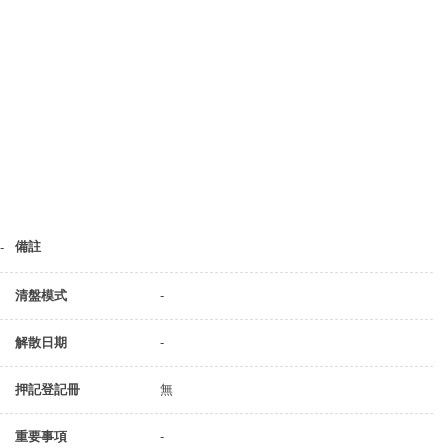
備註
-
清盤模式
-
解散日期
-
押記登記冊
無
重要事項
-