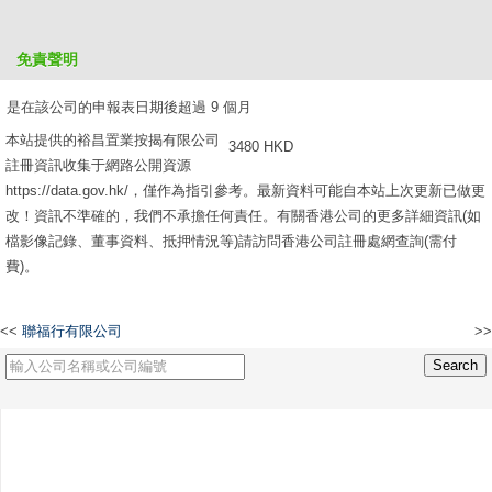
是在該公司的申報表日期後超過 6 個月，但不超過 9 個月
免責聲明
2610 HKD
是在該公司的申報表日期後超過 9 個月
本站提供的裕昌置業按揭有限公司
3480 HKD
註冊資訊收集于網路公開資源
https://data.gov.hk/，僅作為指引參考。最新資料可能自本站上次更新已做更
改！資訊不準確的，我們不承擔任何責任。有關香港公司的更多詳細資訊(如
檔影像記錄、董事資料、抵押情況等)請訪問香港公司註冊處網查詢(需付
費)。
<<
聯福行有限公司
>>
NATIONAL PHOTOPLAYS OF CHINA, LIMITED