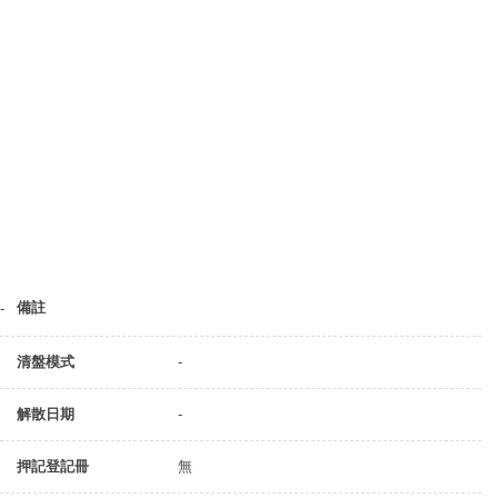
備註
-
清盤模式
-
解散日期
-
押記登記冊
無