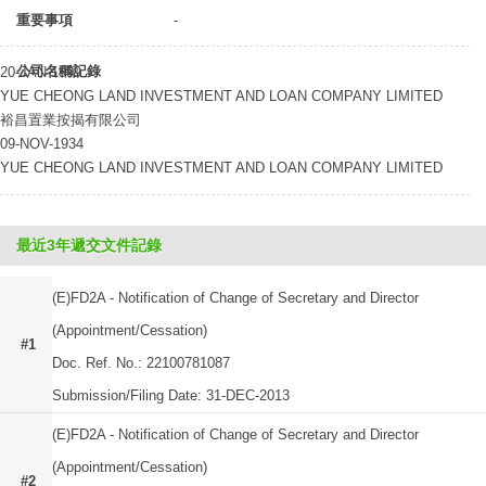
重要事項
-
公司名稱記錄
20-JAN-1999
YUE CHEONG LAND INVESTMENT AND LOAN COMPANY LIMITED
裕昌置業按揭有限公司
09-NOV-1934
YUE CHEONG LAND INVESTMENT AND LOAN COMPANY LIMITED
最近3年遞交文件記錄
(E)FD2A - Notification of Change of Secretary and Director
(Appointment/Cessation)
#1
Doc. Ref. No.: 22100781087
Submission/Filing Date: 31-DEC-2013
(E)FD2A - Notification of Change of Secretary and Director
(Appointment/Cessation)
#2