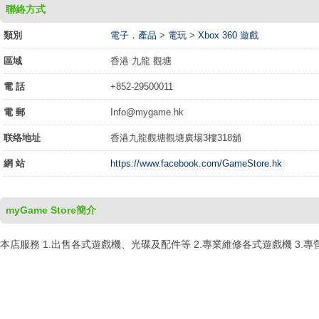
聯絡方式
類別
電子．產品
>
電玩
>
Xbox 360 遊戲
區域
香港 九龍 觀塘
電 話
+852-29500011
電 郵
Info@mygame.hk
联络地址
香港九龍觀塘觀塘廣場3樓318舖
網 站
https://www.facebook.com/GameStore.hk
myGame Store簡介
本店服務 1.出售各式遊戲機、光碟及配件等 2.專業維修各式遊戲機 3.