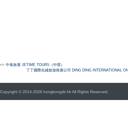
<<
中泰旅運 JETIME TOURS（中環）
丁丁國際在綫旅遊推廣公司 DING DING INTERNATIONAL ONL
Copyright © 2014-2026 hongkongdir.hk All Rights Reserved.