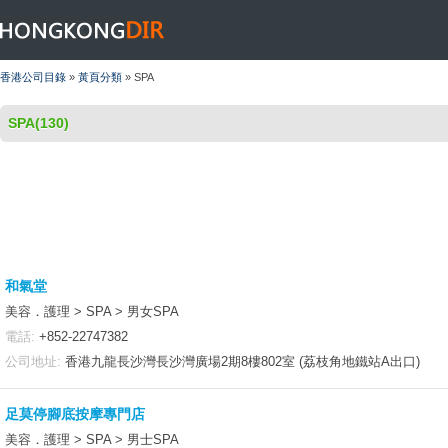
HONGKONGDIR
香港公司目錄
»
黃頁分類
» SPA
SPA(130)
和氣堂
美容．護理 > SPA > 男女SPA
電話:
+852-22747382
公司地址:
香港九龍長沙灣長沙灣廣場2期8樓802室 (荔枝角地鐵站A出口)
足莫停腳底按摩專門店
美容．護理 > SPA > 男士SPA