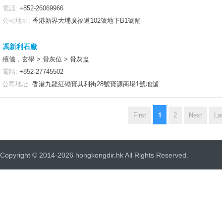
電話:
+852-26069966
公司地址:
香港新界大埔廣福道102號地下B1號舗
馮新利石廠
殯儀．玄學 > 骨灰位 > 骨灰盅
電話:
+852-27745502
公司地址:
香港九龍紅磡寶其利街28號寶源商場1號地舖
1
First
2
Next
La
Copyright © 2014-2026 hongkongdir.hk All Rights Reserved.