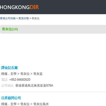
HONGKONGDIR
香港公司目錄
»
黃頁分類
» 骨灰位
骨灰位(10)
譚金記石廠
殯儀．玄學 > 骨灰位 > 骨灰盅
電話:
+852-94682620
公司地址:
香港香港島北角英皇道878A
日昇顧問公司
殯儀．玄學 > 骨灰位 > 骨灰位風水