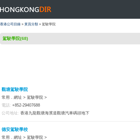
HONGKONGDIR
香港公司目錄
»
黃頁分類
» 駕駛學院
駕駛學院(68)
觀塘駕駛學院
常用．網址 > 駕駛學院 >
電話:
+852-29407688
公司地址:
香港九龍觀塘海濱道觀塘汽車碼頭地下
德安駕駛學校
常用．網址 > 駕駛學院 >