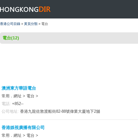
HONGKONGDIR
香港公司目錄
»
黃頁分類
» 電台
電台(12)
澳洲東方華語電台
常用．網址 > 電台 >
電話:
+852--
公司地址:
香港九龍佐敦渡船街82-88號偉業大廈地下2舖
香港娛視廣播有限公司
常用．網址 > 電台 >