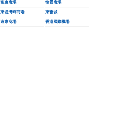
富東廣場
愉景廣場
東堤灣畔商場
東薈城
逸東商場
香港國際機場