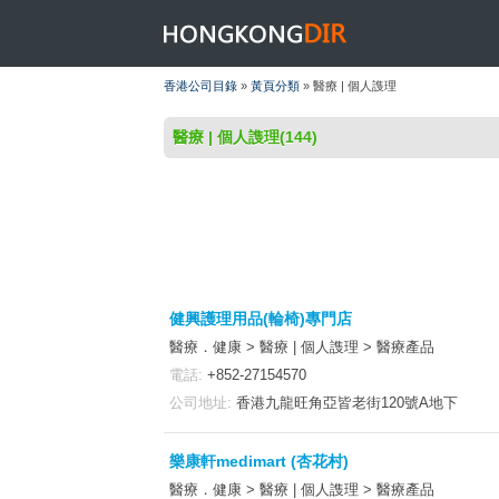
HONGKONGDIR
香港公司目錄
»
黃頁分類
» 醫療 | 個人謢理
醫療 | 個人謢理(144)
健興護理用品(輪椅)專門店
醫療．健康 > 醫療 | 個人謢理 > 醫療產品
電話:
+852-27154570
公司地址:
香港九龍旺角亞皆老街120號A地下
樂康軒medimart (杏花村)
醫療．健康 > 醫療 | 個人謢理 > 醫療產品