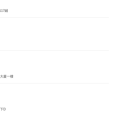
17鋪
泰大廈一樓
下D