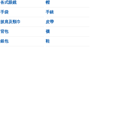
各式眼鏡
帽
手袋
手錶
披肩及頸巾
皮帶
背包
襪
銀包
鞋