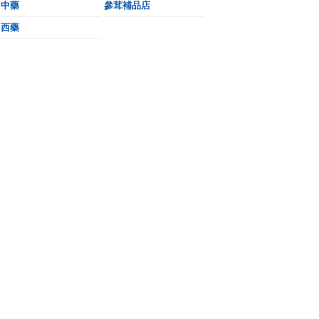
中藥
參茸補品店
西藥