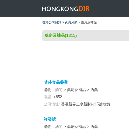
HONGKONGDIR
香港公司目錄
»
黃頁分類
» 藥房及補品
藥房及補品(1815)
艾莎食品藥業
購物．消閒 > 藥房及補品 > 西藥
電話:
+852--
公司地址:
香港新界上水新財街15號地舖
祥發號
購物．消閒 > 藥房及補品 > 西藥