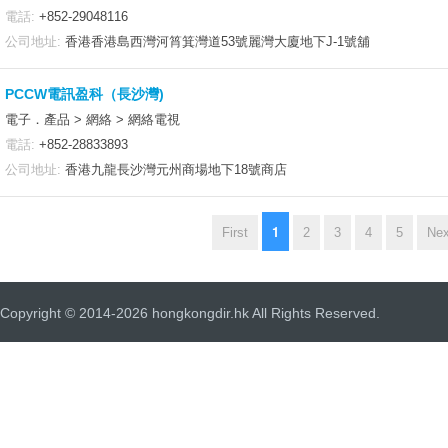
電話:
+852-29048116
公司地址:
香港香港島西灣河筲箕灣道53號麗灣大廈地下J-1號舖
PCCW電訊盈科（長沙灣)
電子．產品 > 網絡 > 網絡電視
電話:
+852-28833893
公司地址:
香港九龍長沙灣元州商場地下18號商店
1
First
2
3
4
5
Nex
Copyright © 2014-2026 hongkongdir.hk All Rights Reserved.