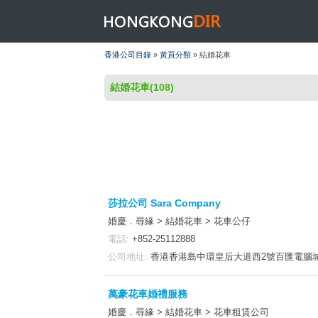
HONGKONGDIR
香港公司目錄
»
黃頁分類
» 結婚花車
結婚花車(108)
莎拉公司 Sara Company
婚慶．尋緣 > 結婚花車 > 花車公仔
電話:
+852-25112888
公司地址:
香港香港島中環皇后大道西2號百匯電腦城1樓
萬豪花車婚禮服務
婚慶．尋緣 > 結婚花車 > 花車租賃公司