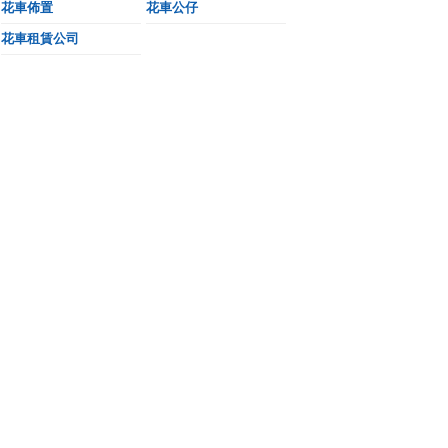
花車佈置
花車公仔
花車租賃公司