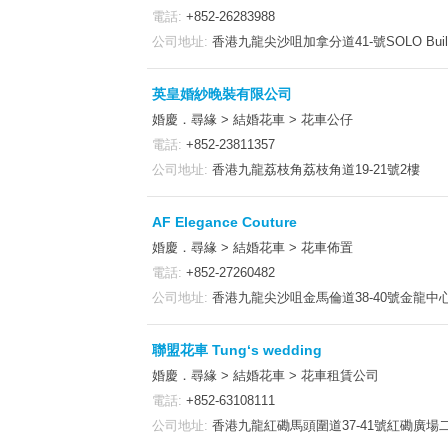
電話:
+852-26283988
公司地址:
香港九龍尖沙咀加拿分道41-號SOLO Buildi
英皇婚紗晚裝有限公司
婚慶．尋緣 > 結婚花車 > 花車公仔
電話:
+852-23811357
公司地址:
香港九龍荔枝角荔枝角道19-21號2樓
AF Elegance Couture
婚慶．尋緣 > 結婚花車 > 花車佈置
電話:
+852-27260482
公司地址:
香港九龍尖沙咀金馬倫道38-40號金龍中心
聯盟花車 Tung‘s wedding
婚慶．尋緣 > 結婚花車 > 花車租賃公司
電話:
+852-63108111
公司地址:
香港九龍紅磡馬頭圍道37-41號紅磡廣場二