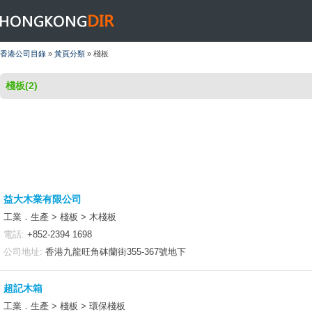
HONGKONGDIR
香港公司目錄
»
黃頁分類
» 棧板
棧板(2)
益大木業有限公司
工業．生產 > 棧板 > 木棧板
電話:
+852-2394 1698
公司地址:
香港九龍旺角砵蘭街355-367號地下
超記木箱
工業．生產 > 棧板 > 環保棧板