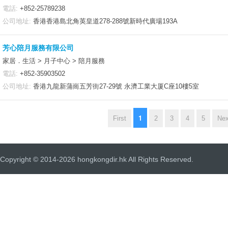
電話:
+852-25789238
公司地址:
香港香港島北角英皇道278-288號新時代廣場193A
芳心陪月服務有限公司
家居．生活 > 月子中心 > 陪月服務
電話:
+852-35903502
公司地址:
香港九龍新蒲崗五芳街27-29號 永濟工業大厦C座10樓5室
1
First
2
3
4
5
Nex
Copyright © 2014-2026 hongkongdir.hk All Rights Reserved.