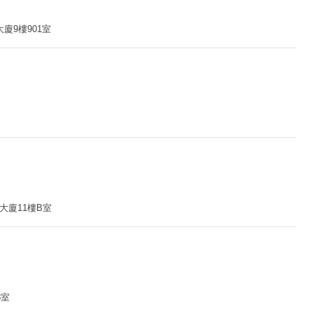
廈9樓901室
大廈11樓B室
3室