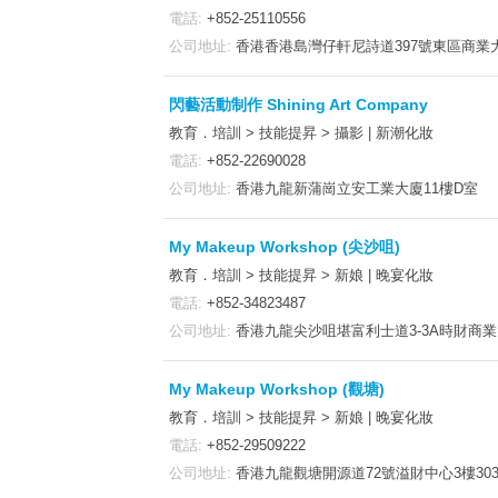
電話:
+852-25110556
公司地址:
香港香港島灣仔軒尼詩道397號東區商業大
閃藝活動制作 Shining Art Company
教育．培訓 > 技能提昇 > 攝影 | 新潮化妝
電話:
+852-22690028
公司地址:
香港九龍新蒲崗立安工業大廈11樓D室
My Makeup Workshop (尖沙咀)
教育．培訓 > 技能提昇 > 新娘 | 晚宴化妝
電話:
+852-34823487
公司地址:
香港九龍尖沙咀堪富利士道3-3A時財商業
My Makeup Workshop (觀塘)
教育．培訓 > 技能提昇 > 新娘 | 晚宴化妝
電話:
+852-29509222
公司地址:
香港九龍觀塘開源道72號溢財中心3樓30