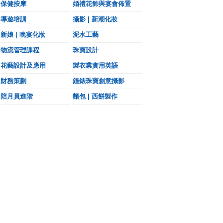
保健按摩
婚禮花飾與宴會佈置
導遊培訓
攝影 | 新潮化妝
新娘 | 晚宴化妝
泥水工藝
物流管理課程
珠寶設計
花藝設計及應用
製衣業實用英語
財務策劃
鐘錶珠寶創意攝影
陪月員進階
麵包 | 西餅製作