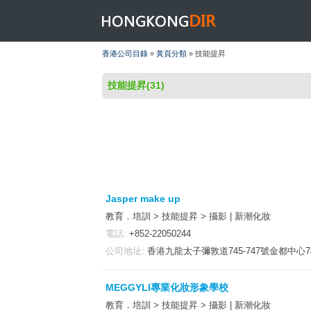
HONGKONGDIR
香港公司目錄
»
黃頁分類
» 技能提昇
技能提昇(31)
Jasper make up
教育．培訓 > 技能提昇 > 攝影 | 新潮化妝
電話:
+852-22050244
公司地址:
香港九龍太子彌敦道745-747號金都中心
MEGGYLI專業化妝形象學校
教育．培訓 > 技能提昇 > 攝影 | 新潮化妝