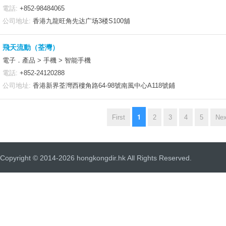
電話:
+852-98484065
公司地址:
香港九龍旺角先达广场3楼S100舖
飛天流動（荃灣）
電子．產品 > 手機 > 智能手機
電話:
+852-24120288
公司地址:
香港新界荃灣西樓角路64-98號南風中心A118號鋪
1
First
2
3
4
5
Nex
Copyright © 2014-2026 hongkongdir.hk All Rights Reserved.