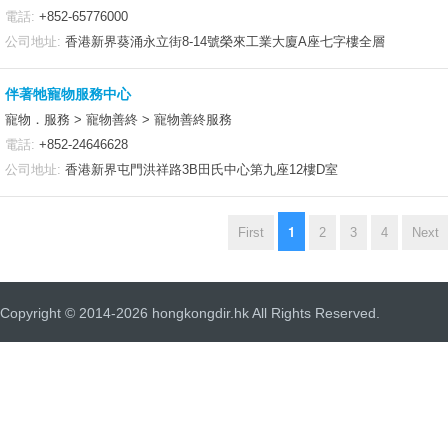
電話:
+852-65776000
公司地址:
香港新界葵涌永立街8-14號榮來工業大廈A座七字樓全層
伴著牠寵物服務中心
寵物．服務 > 寵物善終 > 寵物善終服務
電話:
+852-24646628
公司地址:
香港新界屯門洪祥路3B田氏中心第九座12樓D室
1
First
2
3
4
Next
Copyright © 2014-2026 hongkongdir.hk All Rights Reserved.